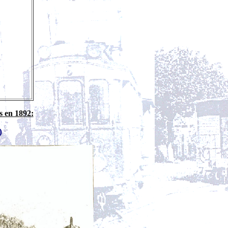
s en 1892:
)