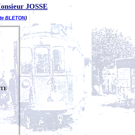
 Monsieur JOSSE
ste BLETON
)
XTE