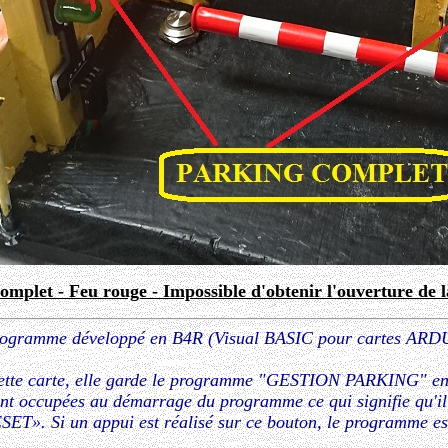
omplet - Feu rouge - Impossible d'obtenir l'ouverture de l
un programme développé en B4R (Visual BASIC pour cartes A
cette carte, elle garde le programme "GESTION PARKING" e
nt occupées au démarrage du programme ce qui signifie qu'il r
SET
». Si un appui est réalisé sur ce bouton, le programme est