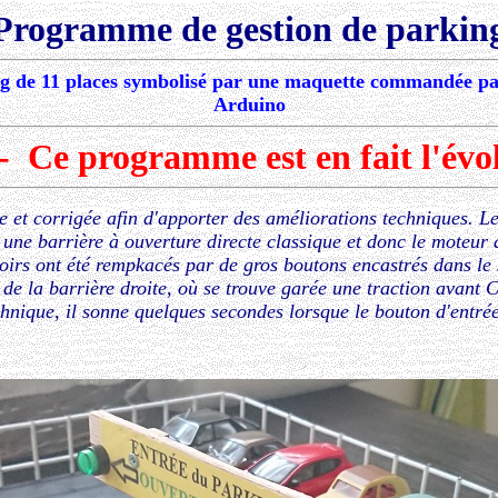
Programme de gestion de parkin
ing de 11 places symbolisé par une maquette commandée par
Arduino
- Ce
programme est en fait l'évo
e et corrigée afin d'apporter des améliorations techniques. Le
 une barrière à ouverture directe classique et donc le moteur 
oirs ont été
rempkacés
par de gros boutons encastrés dans l
de la barrière droite, où se trouve garée une traction avant C
chnique, il sonne quelques secondes lorsque le bouton d'entrée 